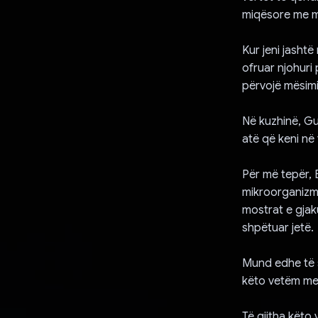
miqësore me mj
Kur jeni jasht
ofruar njohuri 
përvojë mësimi
Në kuzhinë, Gu
atë që keni në
Për më tepër, 
mikroorganizma
mostrat e gjak
shpëtuar jetë.
Mund edhe të s
këto vetëm me 
Të gjitha këto