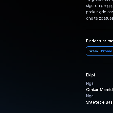
siguron përgjig
prekur çdo asp
dhe të zbatues
E ndertuar m
Web/Chrome
Ekipi
Nga
Omkar Mamidp
Nga
Shtetet e Ba