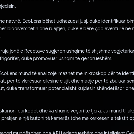
edisin.
ë në natyrë, EcoLens bëhet udhëzuesi juaj, duke identifikuar b
për biodiversitetin dhe ruajtjen, duke e bërë çdo aventurë në 
.
ruja jonë e Recetave sugjeron ushqime të shijshme vegjetari
 frigorifer, duke promovuar ushqim të qëndrueshëm.
EcoLens mund të analizojë imazhet me mikroskop për të identi
t, për të vlerësuar cilësinë e ujit dhe madje për të zbuluar s
ut, duke transformuar potencialisht kujdesin shëndetësor dh
kanoni barkodet dhe ka shumë veçori të tjera. Ju mund t'i aks
prekjen e një butoni të kamerës (dhe me kërkesën e tekstit op
 veçori mundësohen nga API i adaptueshëm dhe inteligjent Gemini