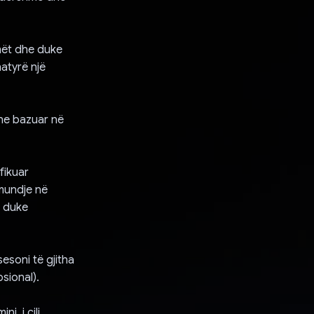
imët dhe duke
natyrë një
ane bazuar në
fikuar
ëmundje në
e duke
esoni të gjitha
sional).
, i cili