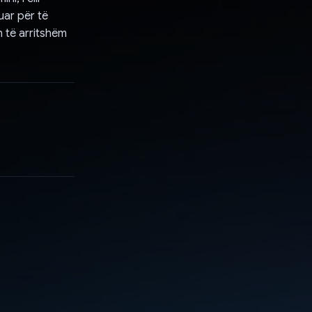
uar për të
 të arritshëm