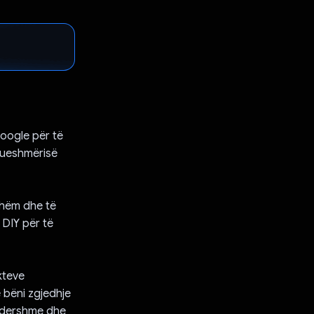
Google për të
drueshmërisë
shëm dhe të
t DIY për të
kteve
ë bëni zgjedhje
 ndershme dhe