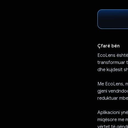
Çfarë bën
EcoLens është 
transformuar t
dhe kujdesit s
Me EcoLens, mu
gjeni vendndodh
reduktuar mbet
Aplikacioni yn
miqësore me mje
vërtet të qënd