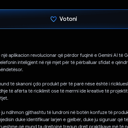
Votoni
Votuar!
një aplikacion revolucionar që përdor fuqinë e Gemini AI të 
elefonin inteligjent në një mjet për të përballuar sfidat e qën
hëndetësor.
nd të skanoni çdo produkt për të parë nëse është i riciklue
je të afërta të riciklimit ose të merrni ide kreative të projekti
jet.
ë ju ndihmon gjithashtu të lundroni në botën konfuze të produ
disin duke identifikuar larjen e gjelbër, duke ju siguruar që t
rueshme që mund ta drejtojnë tregun drejt praktikave më të