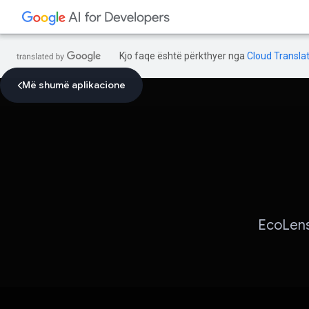
Kjo faqe është përkthyer nga
Cloud Translat
Më shumë aplikacione
EcoLens