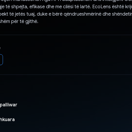
je të shpejta, efikase dhe me cilësi të lartë. EcoLens është krij
ekt të jetës tuaj, duke e bërë qëndrueshmërinë dhe shëndetin
hëm për të gjithë.
e
alliwar
shkuara