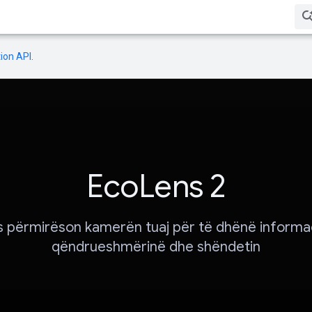
ion API
.
EcoLens 2
 përmirëson kamerën tuaj për të dhënë informa
qëndrueshmërinë dhe shëndetin