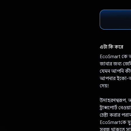
এটা কি করে
EcoSmart কে আপন
জানার জন্য জেমি
যেমন আপনি কীভা
আপনার ইকো-অভ্
দেয়!
উদাহরণস্বরূপ, 
ট্রান্সপোর্ট নে
চেষ্টা করার পরাম
EcoSmartকে সুপ
সবুজ থাকতে সা