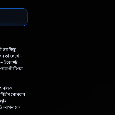
ে সব কিছু
রেন তা দেখে –
কোস্মার্ট
 উপযোগী টিপস
 পাবলিক
াংসবিহীন সোমবার
িথুন
 এটি আপনাকে