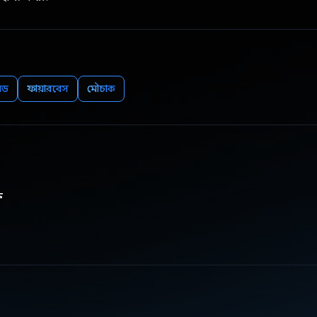
়েড
ফায়ারবেস
মৌচাক
ি