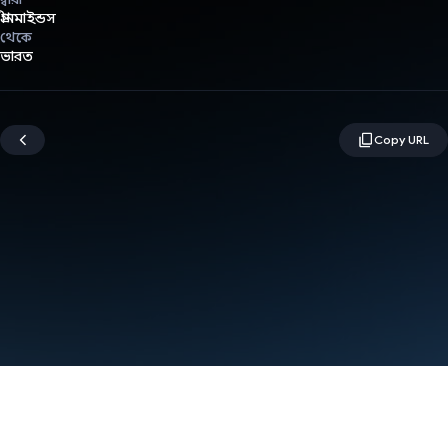
গ্রীনমাইন্ডস
থেকে
ভারত