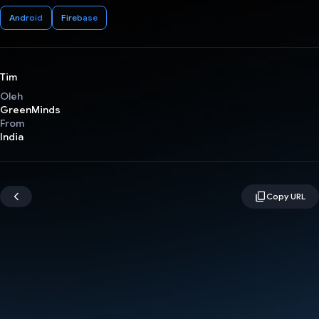
Android
Firebase
Tim
Oleh
GreenMinds
From
India