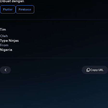
Dibuat dengan
Flutter
Firebase
Tim
Oleh
Type Ninjas
From
Nigeria