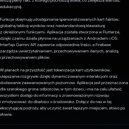
widzą pełny fakt, z którego pochodzą słowa, co zwiększa wartość
edukacyjną.
Funkcje obejmują udostępnianie spersonalizowanych kart faktów,
globalną tablicę wyników oraz niestandardową klawiaturę
z określonymi funkcjami. Aplikacja została stworzona w Flutterze,
dzięki czemu działa płynnie na urządzeniach z Androidem i iOS.
Interfejs Gemini API zapewnia odpowiednie treści, a Firebase
zarządza uwierzytelnianiem, przechowywaniem danych, analizą
i przechowywaniem plików.
W planach na przyszłość jest tokenizacja kart użytkowników,
ulepszanie rozgrywki dzięki dynamiczowanym interakcjom oraz
dodawanie zaawansowanych poziomów. Aplikacja jest przeznaczona
dla szerokiego grona odbiorców, w tym dzieci, i ma na celu ułatwić
wszystkim dostęp do informacji o zrównoważonym rozwoju
i zmotywować do dbałości o środowisko. Dołącz do nas w tej
ekscytującej podróży, aby uczynić świat lepszym miejscem, słowo po
słowie.