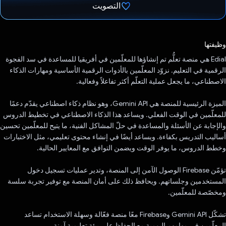
التصويت
تم التصويت.
وظيفتها
Edial هي منصة تعلُّم تم إنشاؤها للمعلّمين في أفريقيا للمساعدة في سد الفجوة
الرقمية في التعليم. نزوّد المعلّمين بالأدوات الرقمية الأساسية ومهارات الذكاء
الاصطناعي، ما يجعل عملية التعلّم أكثر تفاعلاً وفعالية.
الميزة الرئيسية للمنصة هي Gemini API، وهو نظام ذكاء اصطناعي يقدّم دعمًا
للمعلّمين في الوقت الفعلي. ويساعد هذا الذكاء الاصطناعي في تخطيط الدروس
والإجابة عن الأسئلة والمساعدة في حلّ المشاكل الفنية، ما يتيح للمعلّمين تحسين
أساليب التدريس بكفاءة. ويساعد أيضًا في إنشاء محتوى تعليمي، مثل الاختبارات
وخطط الدروس، ما يوفر الوقت ويضمن التوافق مع المعايير الحالية.
تؤمّن Firebase الوصول الآمن إلى المنصة، وتدير عمليات تسجيل دخول
المستخدمين وجلساتهم. ويحافظ ذلك على أمان المنصة مع توفير تجربة سلسة
ومخصّصة للمعلّمين.
تشكّل Gemini API وFirebase معًا منصة فعّالة وسهلة الاستخدام تساعد
المعلّمين في مهامهم اليومية مع الحفاظ على بيئة تعليمية آمنة.