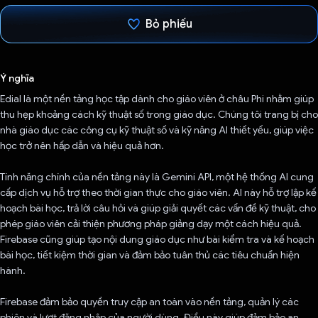
Bỏ phiếu
Đã bình chọn!
Ý nghĩa
Edial là một nền tảng học tập dành cho giáo viên ở châu Phi nhằm giúp
thu hẹp khoảng cách kỹ thuật số trong giáo dục. Chúng tôi trang bị cho
nhà giáo dục các công cụ kỹ thuật số và kỹ năng AI thiết yếu, giúp việc
học trở nên hấp dẫn và hiệu quả hơn.
Tính năng chính của nền tảng này là Gemini API, một hệ thống AI cung
cấp dịch vụ hỗ trợ theo thời gian thực cho giáo viên. AI này hỗ trợ lập kế
hoạch bài học, trả lời câu hỏi và giúp giải quyết các vấn đề kỹ thuật, cho
phép giáo viên cải thiện phương pháp giảng dạy một cách hiệu quả.
Firebase cũng giúp tạo nội dung giáo dục như bài kiểm tra và kế hoạch
bài học, tiết kiệm thời gian và đảm bảo tuân thủ các tiêu chuẩn hiện
hành.
Firebase đảm bảo quyền truy cập an toàn vào nền tảng, quản lý các
phiên và lượt đăng nhập của người dùng. Điều này giúp đảm bảo an