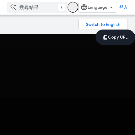
/
登入
。