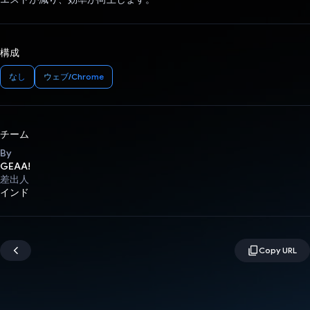
構成
なし
ウェブ/Chrome
チーム
By
GEAA!
差出人
インド