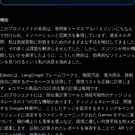
投票済み
機能
このプロジェクトの名前は、発明家トーマス アルバ エジソンにちなん
で付けられ、イノベーションと忍耐力を象徴しています。過去 6 か月
間、私は気候変動に対処するためのさまざまな手法を検討してきました
が、その多くは課題を解決しませんでした。しかし、エジソンが何が機
能しないかを探求したように、こうした挫折は、効果的なソリューショ
ンを見つけるという私の決意を強めました。
Edison は、LangGraph フレームワークと、物質汚染、電力排出、移動
排出に関するデータベースを活用して、環境コストを正確に計算しま
す。e コマース商品の CO2 排出量の計算は複雑です。
このプロジェクトには、排出量計算ツールと持続可能性のナッジ ジェ
ネレータの 2 つの主な機能があります。ナッジ ジェネレータは、関連
する Google 検索中に、こうしたナッジを提示するタイミングをインテ
リジェントに決定するファインチューニングされた Gemini モデルに基
づいて、飛行機よりも電車を選ぶなど、環境に優しい代替手段を控えめ
に提案します。以前に計算されたレポートを保存することで、API リク
エストが減り、効率が向上します。