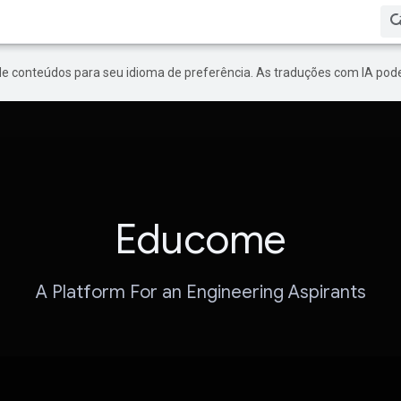
de conteúdos para seu idioma de preferência. As traduções com IA pode
Educome
A Platform For an Engineering Aspirants