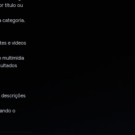
r título ou
a categoria.
tes e vídeos
 multimídia
sultados
 descrições
cando o