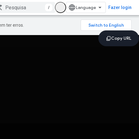
/
Fazer login
m ter erros.