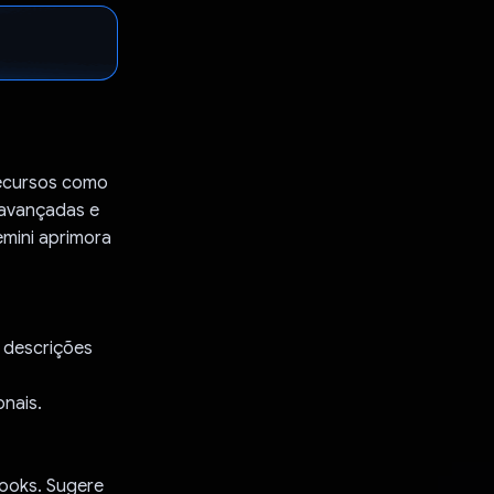
recursos como
 avançadas e
mini aprimora
e descrições
onais.
Books. Sugere