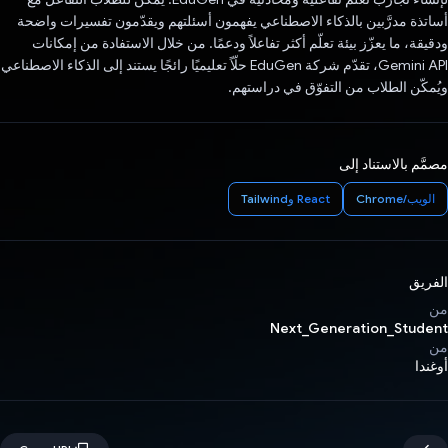
أساتذة مدرَّبين بالذكاء الاصطناعي يفهمون أسئلتهم ويقدّمون تفسيرات واضحة
ودقيقة، ما يعزّز بيئة تعلّم أكثر تفاعلاً ودعمًا. من خلال الاستفادة من إمكانات
Gemini API، تقدّم شركة EduGen حلّاً تعليميًا رائجًا يستند إلى الذكاء الاصطناعي
ويُمكّن الطلاب من التفوّق في دراستهم.
مصمَّم بالاستناد إلى
الويب/Chrome
React وTailwind
الفريق
من
Next_Generation_Student
من
أوغندا