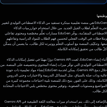
تم التصويت.
وظيفتها
‫EduGen هي منصة تعليمية مبتكرة تستفيد من الذكاء الاصطناعي التوليدي لتغيير
تجربة التعلّم لطلاب الجيل الجديد. من خلال استخدام خوارزميات الذكاء
الاصطناعي المتقدّمة، يوفّر EduGen مسارات تعلُّم مخصّصة ومحتوى تفاعلي
وملاحظات في الوقت الفعلي لتحسين فهم الطلاب للمواد الدراسية وتفاعلهم
معها. وتتكيّف المنصة مع أسلوب التعلّم ووتيرته لكل طالب، ما يضمن أن يتمكّن
كلّ طالب من تحقيق إمكاناته الكاملة.
أثناء إنشاء EduGen، لعبت Gemini API دورًا مهمًا في تفعيل إمكانات الذكاء
الاصطناعي التوليدي التي توفّر ميزات إنشاء المحتوى وتخصيصه على المنصة. من
خلال دمج Gemini API، يمكن لخدمة EduGen إنشاء مواد تعليمية ذات جودة
عالية وذات صلة بالسياق، مثل المشاكل التدريبية والاختبارات وحتى الدروس
الكاملة، وذلك على الفور. يتيح ذلك للمنصة تلبية احتياجات مجموعة كبيرة من
المواضيع ومستويات الصعوبة، وتوفير محتوى مخصّص يلبي الاحتياجات المحدّدة
لكل طالب.
بالإضافة إلى ذلك، يتم استخدام ميزات معالجة اللغة الطبيعية في Gemini API
لإنشاء تجارب تعلّم تفاعلية ومحادثية في EduGen. يمكن للطلاب التفاعل مع