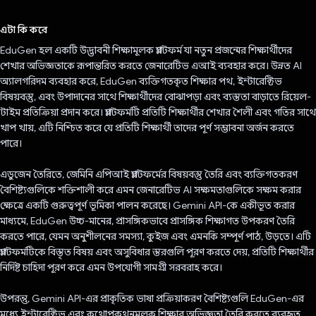
ভোট দিয়েছেন!
এটা কি করে
EduGen হল একটি উদ্ভাবনী শিক্ষামূলক প্ল্যাটফর্ম যা নতুন প্রজন্মের শিক্ষার্থীদের
শেখার অভিজ্ঞতাকে রূপান্তরিত করতে জেনারেটিভ এআই ব্যবহার করে। উন্নত AI
অ্যালগরিদম ব্যবহার করে, EduGen ব্যক্তিগতকৃত শিক্ষার পথ, ইন্টারেক্টিভ
বিষয়বস্তু, এবং উপাদানের সাথে শিক্ষার্থীদের বোঝাপড়া এবং ব্যস্ততা বাড়াতে রিয়েল-
টাইম প্রতিক্রিয়া প্রদান করে। প্ল্যাটফর্মটি প্রতিটি শিক্ষার্থীর শেখার শৈলী এবং গতির সাথে
খাপ খায়, এটি নিশ্চিত করে যে প্রতিটি শিক্ষার্থী তাদের পূর্ণ সম্ভাবনা অর্জন করতে
পারে।
এডুজেন তৈরিতে, জেমিনি এপিআই প্ল্যাটফর্মের বিষয়বস্তু তৈরি এবং ব্যক্তিগতকরণ
বৈশিষ্ট্যগুলিকে শক্তিশালী করে এমন জেনারেটিভ AI সক্ষমতাগুলিকে সক্ষম করার
ক্ষেত্রে একটি গুরুত্বপূর্ণ ভূমিকা পালন করেছে। Gemini API-কে একীভূত করার
মাধ্যমে, EduGen উচ্চ-মানের, প্রাসঙ্গিকভাবে প্রাসঙ্গিক শিক্ষাগত উপকরণ তৈরি
করতে পারে, যেমন অনুশীলনের সমস্যা, কুইজ এবং এমনকি সম্পূর্ণ পাঠ, উড়তে। এটি
প্ল্যাটফর্মটিকে বিস্তৃত বিষয় এবং অসুবিধার স্তরগুলি পূরণ করতে দেয়, প্রতিটি শিক্ষার্থীর
নির্দিষ্ট চাহিদা পূরণ করে এমন উপযোগী সামগ্রী সরবরাহ করে।
উপরন্তু, Gemini API-এর প্রাকৃতিক ভাষা প্রক্রিয়াকরণ বৈশিষ্ট্যগুলি EduGen-এর
মধ্যে ইন্টারেক্টিভ এবং কথোপকথনমূলক শিক্ষার অভিজ্ঞতা তৈরি করতে ব্যবহৃত