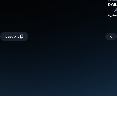
DWIL
از
نیجریه