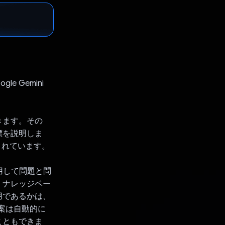
e Gemini
きます。その
標を説明しま
定されています。
用して問題と問
、ナレッジベー
用であるかは、
提案は自動的に
こともできま