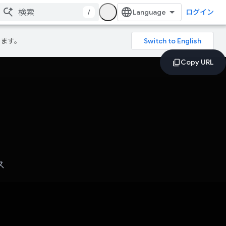
/
ログイン
ります。
ス