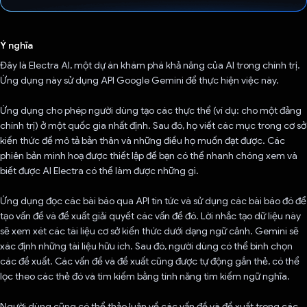
Đã bình chọn!
Ý nghĩa
Đây là Electra AI, một dự án khám phá khả năng của AI trong chính trị.
Ứng dụng này sử dụng API Google Gemini để thực hiện việc này.
Ứng dụng cho phép người dùng tạo các thực thể (ví dụ: cho một đảng
chính trị) ở một quốc gia nhất định. Sau đó, họ viết các mục trong cơ sở
kiến thức để mô tả bản thân và những điều họ muốn đạt được. Các
phiên bản minh hoạ được thiết lập để bạn có thể nhanh chóng xem và
biết được AI Electra có thể làm được những gì.
Ứng dụng đọc các bài báo qua API tin tức và sử dụng các bài báo đó để
tạo vấn đề và đề xuất giải quyết các vấn đề đó. Lời nhắc tạo dữ liệu này
sẽ xem xét các tài liệu cơ sở kiến thức dưới dạng ngữ cảnh. Gemini sẽ
xác định những tài liệu hữu ích. Sau đó, người dùng có thể bình chọn
các đề xuất. Các vấn đề và đề xuất cũng được tự động gắn thẻ, có thể
lọc theo các thẻ đó và tìm kiếm bằng tính năng tìm kiếm ngữ nghĩa.
Người dùng cũng có thể thảo luận về các vấn đề và đề xuất trong các