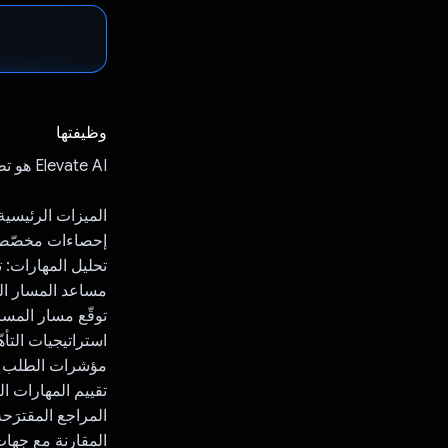
وظيفتها
Elevate AI هو تطبيق ويب شامل يركّز على تطوير المسار الوظيفي والمهارات.
الميزات الرئيسية
إحصاءات مخصّصة ح
تحليل المهارات: 
مساعد المسار الو
توقّع مسار المسا
استراتيجيات التأه
مؤشرات الطلب في
تقييم المهارات ا
المراجع المقترَحة
المقارنة مع جهات