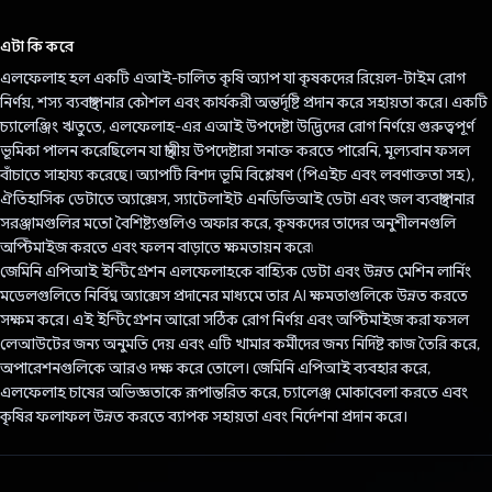
ভোট দিয়েছেন!
এটা কি করে
এলফেলাহ হল একটি এআই-চালিত কৃষি অ্যাপ যা কৃষকদের রিয়েল-টাইম রোগ
নির্ণয়, শস্য ব্যবস্থাপনার কৌশল এবং কার্যকরী অন্তর্দৃষ্টি প্রদান করে সহায়তা করে। একটি
চ্যালেঞ্জিং ঋতুতে, এলফেলাহ-এর এআই উপদেষ্টা উদ্ভিদের রোগ নির্ণয়ে গুরুত্বপূর্ণ
ভূমিকা পালন করেছিলেন যা স্থানীয় উপদেষ্টারা সনাক্ত করতে পারেনি, মূল্যবান ফসল
বাঁচাতে সাহায্য করেছে। অ্যাপটি বিশদ ভূমি বিশ্লেষণ (পিএইচ এবং লবণাক্ততা সহ),
ঐতিহাসিক ডেটাতে অ্যাক্সেস, স্যাটেলাইট এনডিভিআই ডেটা এবং জল ব্যবস্থাপনার
সরঞ্জামগুলির মতো বৈশিষ্ট্যগুলিও অফার করে, কৃষকদের তাদের অনুশীলনগুলি
অপ্টিমাইজ করতে এবং ফলন বাড়াতে ক্ষমতায়ন করে৷
জেমিনি এপিআই ইন্টিগ্রেশন এলফেলাহকে বাহ্যিক ডেটা এবং উন্নত মেশিন লার্নিং
মডেলগুলিতে নির্বিঘ্ন অ্যাক্সেস প্রদানের মাধ্যমে তার AI ক্ষমতাগুলিকে উন্নত করতে
সক্ষম করে। এই ইন্টিগ্রেশন আরো সঠিক রোগ নির্ণয় এবং অপ্টিমাইজ করা ফসল
লেআউটের জন্য অনুমতি দেয় এবং এটি খামার কর্মীদের জন্য নির্দিষ্ট কাজ তৈরি করে,
অপারেশনগুলিকে আরও দক্ষ করে তোলে। জেমিনি এপিআই ব্যবহার করে,
এলফেলাহ চাষের অভিজ্ঞতাকে রূপান্তরিত করে, চ্যালেঞ্জ মোকাবেলা করতে এবং
কৃষির ফলাফল উন্নত করতে ব্যাপক সহায়তা এবং নির্দেশনা প্রদান করে।