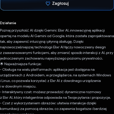
Zagłosuj
Głos oddany
Działanie
Poznaj przyszłość AI dzięki Gemini: Elixr AI, innowacyjnej aplikacji
opartej na modelu AI Gemini od Google, która została zaprojektowana
tak, aby zapewnić intuicyjną i płynną obsługę. Dzięki
najnowocześniejszej technologii Elixr AI łączy nowoczesny design
z zaawansowanymi funkcjami, aby zmienić sposób interakcji z AI, przy
jednoczesnym zachowaniu najwyższego poziomu prywatności.
🌟 Najważniejsze funkcje:
- Obsługa na wielu platformach: aplikacja jest dostępna na
urządzeniach z Androidem, w przeglądarce, na systemach Windows
i Linux, co pozwala korzystać z Elxr AI z dowolnego urządzenia
i w dowolnym miejscu.
- Interaktywny czat: możesz prowadzić dynamiczne rozmowy
z Elxr AI, który inteligentnie odpowiada na Twoje pytania i propozycje.
- Czat z wykorzystaniem obrazów: ułatwia interakcje dzięki
komunikacji za pomocą obrazów, co zapewnia bogatsze i bardziej