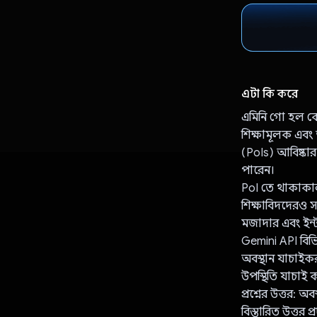
এটা কি করে
এমিনি গো হল কৌত
শিক্ষামূলক এবং 
(PoIs) আবিষ্কা
পারেন।
PoI তে থাকাকালীন
শিক্ষাবিদদেরও সম
মজাদার এবং ইন্
Gemini API বিভি
অবস্থান যাচাইক
উপস্থিতি যাচাই 
প্রশ্নের উত্তর: 
বিস্তারিত উত্তর প