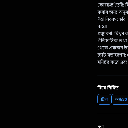
কোয়েস্ট তৈরি: 
করার জন্য অনুস
PoI বিবরণ: ছবি
করে।
প্রস্তাবনা: মিথু
ঐতিহাসিক তথ্য 
থেকে একজন উল্লে
চ্যাট মডারেশন: 
মনিটর করে এবং 
দিয়ে নির্মিত
ফ্লাটার
অ্যান্ড্রয
দল