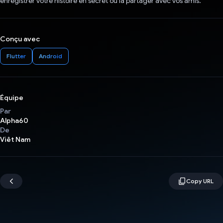
enregistrer votre histoire en secret ou la partager avec vos amis.
Conçu avec
Flutter
Android
Équipe
Par
Alpha60
De
Viêt Nam