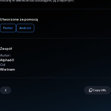
historię w sekrecie lub udostępnić ją znajomym.
Utworzone za pomocą
Flutter
Android
Zespół
Autor:
Alpha60
Od
Wietnam