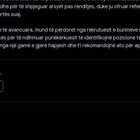
 dhe për të shpjeguar arsyet pas renditjes, duke ju ofruar ref
rtës suaj.
e të avancuara, mund të përdoret nga rekrutuesit e burimeve 
kës për të ndihmuar punëkërkuesit të identifikojnë pozicione t
ga një gamë e gjerë hapjesh dhe t'i rekomandojnë ato për apl
e