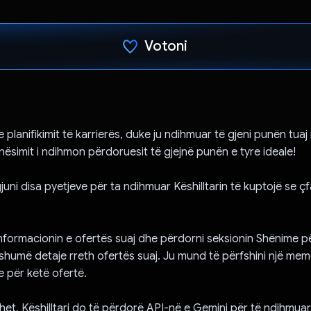
Votoni
Votuar!
 e planifikimit të karrierës, duke ju ndihmuar të gjeni punën tuaj 
Punësimit i ndihmon përdoruesit të gjejnë punën e tyre ideale!
gjuni disa pyetjeve për ta ndihmuar Këshilltarin të kuptojë se ç
informacionin e ofertës suaj dhe përdorni seksionin Shënime pë
ë shumë detaje rreth ofertës suaj. Ju mund të përfshini një me
 për këtë ofertë.
het, Këshilltari do të përdorë API-në e Gemini për të ndihmuar