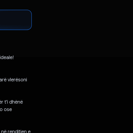
ideale!
farë vlerësoni
r t'i dhënë
mo ose
 në renditjen e