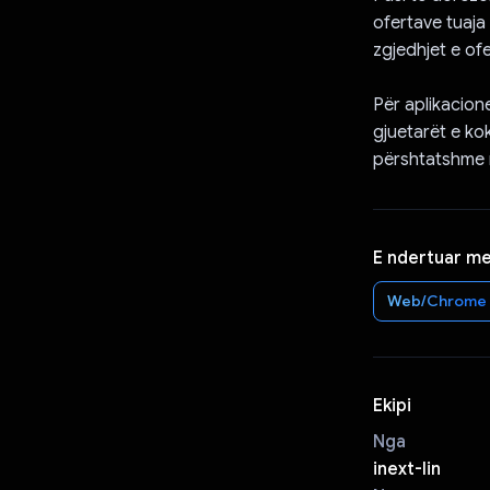
ofertave tuaja
zgjedhjet e ofe
Për aplikacion
gjuetarët e ko
përshtatshme n
E ndertuar m
Web/Chrome
Ekipi
Nga
inext-lin