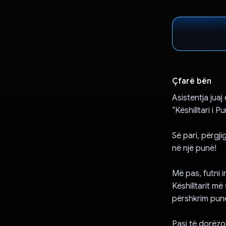
Çfarë bën
Asistentja juaj
“Këshilltari i 
Së pari, përgji
në një punë!
Më pas, futni 
Këshilltarit m
përshkrim pune
Pasi të dorëzo