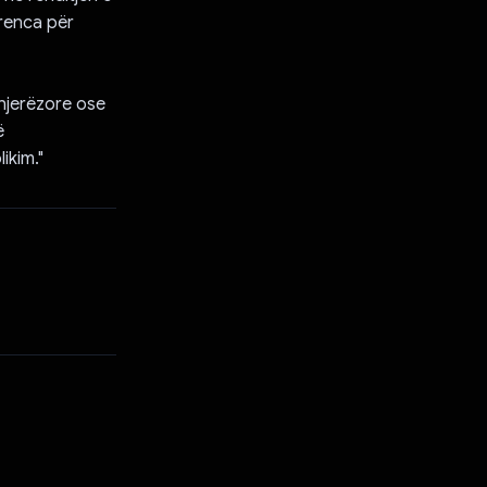
erenca për
njerëzore ose
ë
ikim."