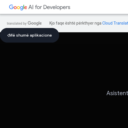
Kjo faqe është përkthyer nga
Cloud Translat
Më shumë aplikacione
Më shumë aplikacione
Asistent