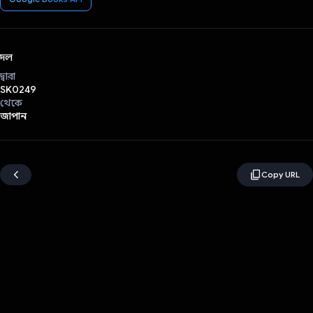
দল
দ্বারা
SK0249
থেকে
জাপান