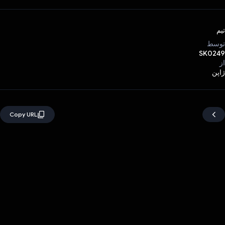
تیم
توسط
SK0249
از
ژاپن