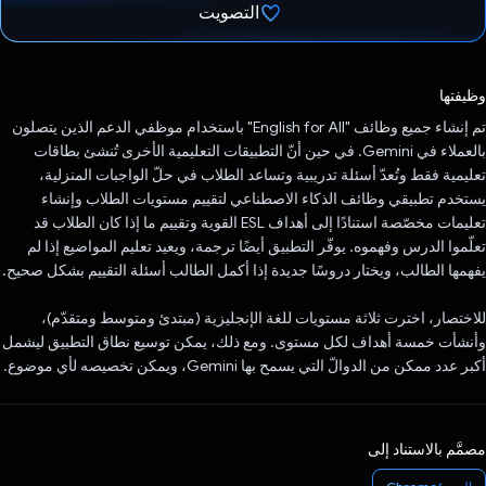
التصويت
تم التصويت.
وظيفتها
تم إنشاء جميع وظائف "English for All" باستخدام موظفي الدعم الذين يتصلون
بالعملاء في Gemini. في حين أنّ التطبيقات التعليمية الأخرى تُنشئ بطاقات
تعليمية فقط وتُعدّ أسئلة تدريبية وتساعد الطلاب في حلّ الواجبات المنزلية،
يستخدم تطبيقي وظائف الذكاء الاصطناعي لتقييم مستويات الطلاب وإنشاء
تعليمات مخصّصة استنادًا إلى أهداف ESL القوية وتقييم ما إذا كان الطلاب قد
تعلّموا الدرس وفهموه. يوفّر التطبيق أيضًا ترجمة، ويعيد تعليم المواضيع إذا لم
يفهمها الطالب، ويختار دروسًا جديدة إذا أكمل الطالب أسئلة التقييم بشكل صحيح.
للاختصار، اخترت ثلاثة مستويات للغة الإنجليزية (مبتدئ ومتوسط ومتقدّم)،
وأنشأت خمسة أهداف لكل مستوى. ومع ذلك، يمكن توسيع نطاق التطبيق ليشمل
أكبر عدد ممكن من الدوالّ التي يسمح بها Gemini، ويمكن تخصيصه لأي موضوع.
مصمَّم بالاستناد إلى