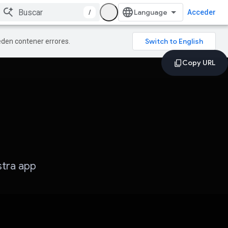
/
Acceder
ueden contener errores.
stra app