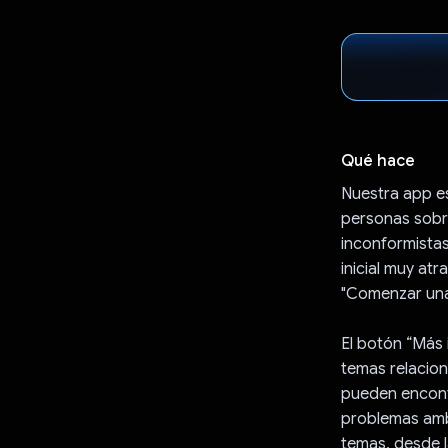
Qué hace
Nuestra app es
personas sobre
inconformistas
inicial muy at
"Comenzar una
El botón “Más 
temas relacion
pueden encontr
problemas ambi
temas, desde l