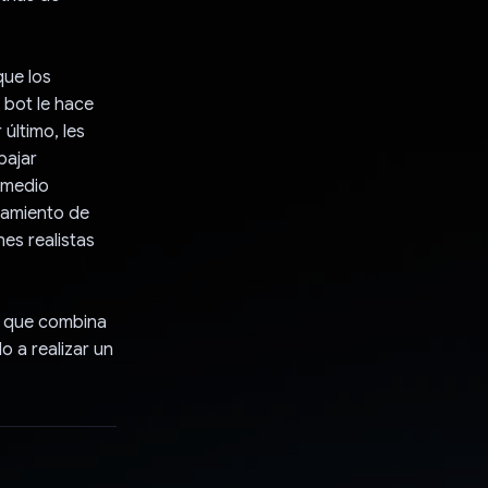
que los
 bot le hace
 último, les
bajar
 medio
samiento de
es realistas
ia que combina
o a realizar un