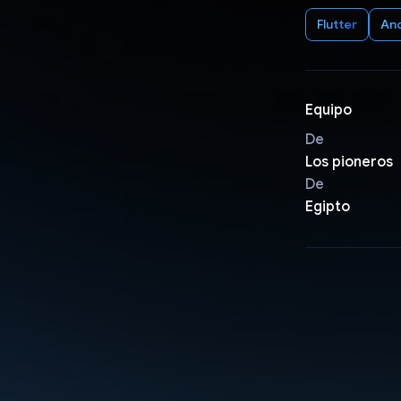
Flutter
An
Equipo
De
Los pioneros
De
Egipto