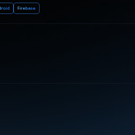
droid
Firebase