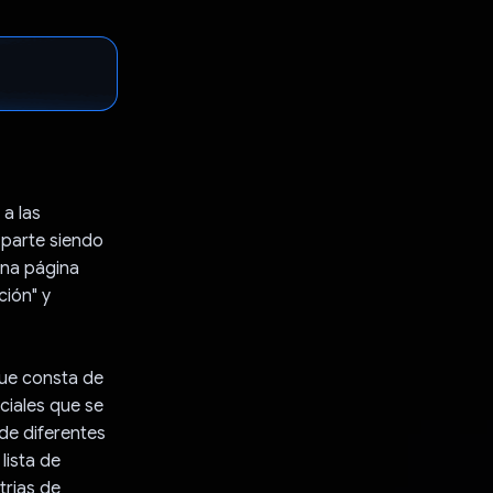
a las
 parte siendo
una página
ción" y
que consta de
nciales que se
 de diferentes
lista de
trias de