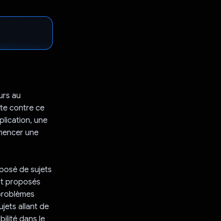
eurs au
tte contre ce
lication, une
ommencer une
omposé de sujets
ont proposés
 problèmes
jets allant de
ilité dans le