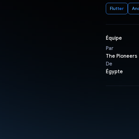
Flutter
An
Équipe
Par
The Pioneers
De
Égypte