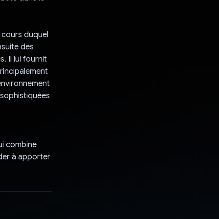
 cours duquel
nsuite des
Il lui fournit
principalement
'environnement
 sophistiquées
s
ui combine
ider à apporter