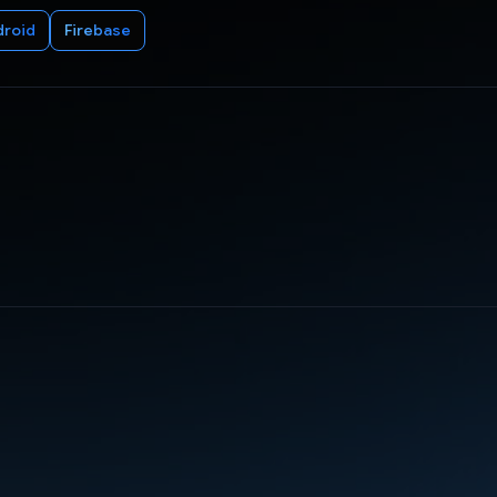
droid
Firebase