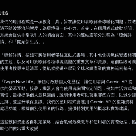
已投票！
用途
我們的應用程式是一項教育工具，旨在讓使用者瞭解全球暖化問題，並透
過不隨波逐流的態度，為環境盡一份心力。首先，在應用程式啟動期間，
系統會提供非常吸引人的初始頁面，其中的連結選項分別稱為「瞭解詳
情」和「開始新生活」。
「瞭解詳情」按鈕可將使用者帶往互動式書籍，其中包含與氣候變遷相關
的主題，以及可用於瞭解各種環境議題的重要文章和資源。這個區段可讓
使用者搜尋主題清單，從氣候變遷科學到全球永續產業的實務範例都有。
「Begin New Life」按鈕可啟動個人化歷程，讓使用者與 Gemini API 提
供的螢幕互動。接著，機器人會向使用者詢問特定問題，例如生活方式和
習慣，最後提供個人意見回饋，說明使用者可以著重哪些方面，以減少碳
足跡，並提升環保意識。我們的應用程式會運用 Gemini API 的複雜資料
處理功能，根據個別使用者的行為，提供特別實用的概念和實際建議。
這些技術資產各自制定策略，結合氣候危機教育和使用者的實際做法，協
助他們做出重大改變