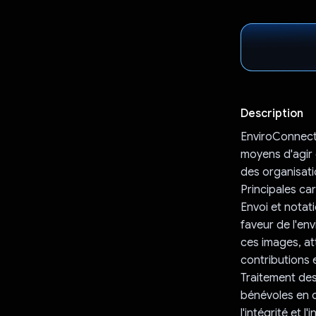
Description
EnviroConnect 
moyens d'agir g
des organisatio
Principales car
Envoi et notat
faveur de l'en
ces images, att
contributions 
Traitement des
bénévoles en 
l'intégrité et 