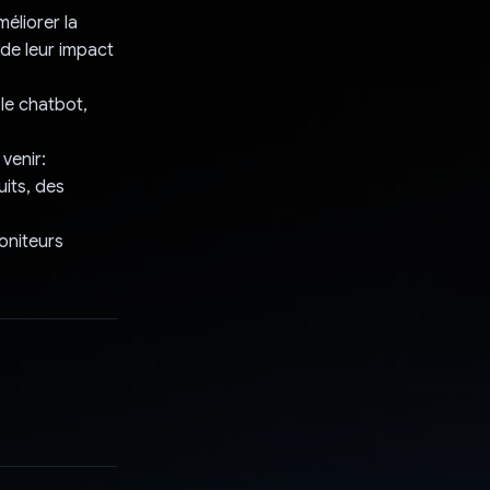
méliorer la
 de leur impact
 le chatbot,
venir:
uits, des
oniteurs