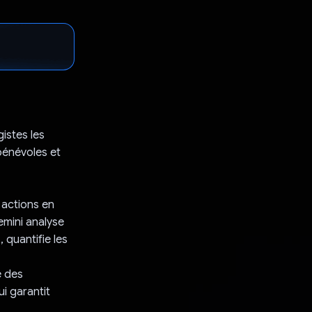
istes les
 bénévoles et
 actions en
emini analyse
 quantifie les
é des
i garantit