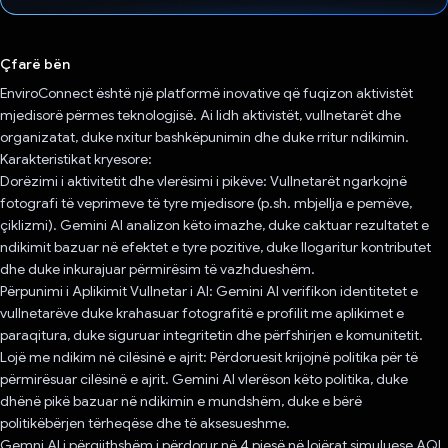
Votuar!
Çfarë bën
EnviroConnect është një platformë inovative që fuqizon aktivistët
mjedisorë përmes teknologjisë. Ai lidh aktivistët, vullnetarët dhe
organizatat, duke nxitur bashkëpunimin dhe duke rritur ndikimin.
Karakteristikat kryesore:
Dorëzimi i aktivitetit dhe vlerësimi i pikëve: Vullnetarët ngarkojnë
fotografi të veprimeve të tyre mjedisore (p.sh. mbjellja e pemëve,
çiklizmi). Gemini AI analizon këto imazhe, duke caktuar rezultatet e
ndikimit bazuar në efektet e tyre pozitive, duke llogaritur kontributet
dhe duke inkurajuar përmirësim të vazhdueshëm.
Përpunimi i Aplikimit Vullnetar i AI: Gemini AI verifikon identitetet e
vullnetarëve duke krahasuar fotografitë e profilit me aplikimet e
paraqitura, duke siguruar integritetin dhe përfshirjen e komunitetit.
Lojë me ndikim në cilësinë e ajrit: Përdoruesit krijojnë politika për të
përmirësuar cilësinë e ajrit. Gemini AI vlerëson këto politika, duke
dhënë pikë bazuar në ndikimin e mundshëm, duke e bërë
politikëbërjen tërheqëse dhe të aksesueshme.
Gemni AI i përgjithshëm i përdorur në 4 pjesë në lojërat simuluese AQI,