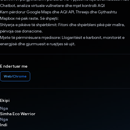
Chatbot, analiza virtuale vullnetare dhe mjet kontrolli AQI
Kam përdorur Google Maps dhe AQI API, Threejs dhe Gjithashtu
Mapbox në pak raste. Së shpejti:
Shlyerja e pikëve të shpërblimit: Fitoni dhe shpërbleni pikë për mallra,
përvoja ose donacione.
Mjete të përmirësuara mjedisore: Llogaritësit e karbonit, monitorët e
energjisë dhe gjurmuesit e ruajtjes së ujit.
E ndertuar me
Web/Chrome
Ekipi
Nga
Simha Eco Warrior
Nga
Indi