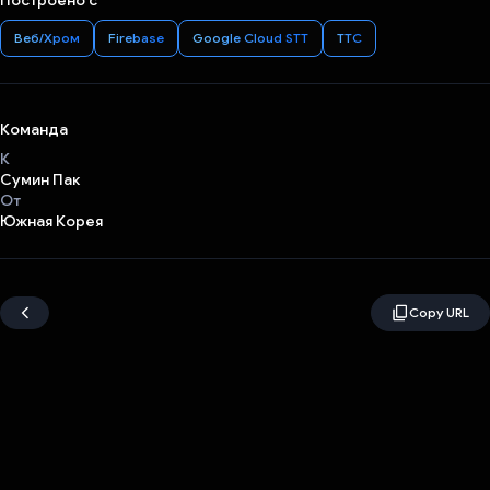
Построено с
Веб/Хром
Firebase
Google Cloud STT
ТТС
Команда
К
Сумин Пак
От
Южная Корея