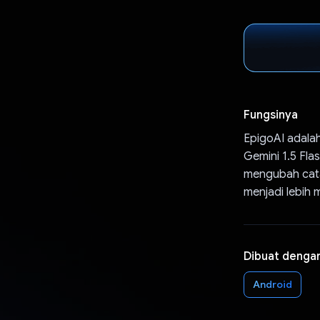
Fungsinya
EpigoAI adala
Gemini 1.5 Fl
mengubah catat
menjadi lebih m
Dibuat denga
Android