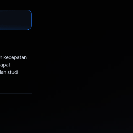
eh kecepatan
dapat
dan studi