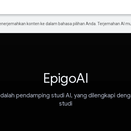
enerjemahkan konten ke dalam bahasa pilihan Anda. Terjemahan AI 
EpigoAI
dalah pendamping studi AI, yang dilengkapi deng
studi