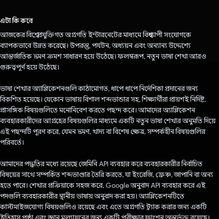
ভোট দিয়েছেন!
এটা কি করে
আজকের বিশ্বে, প্রযুক্তিগত অগ্রগতি ইন্টারনেটের মাধ্যমে বিশ্বব্যাপী সংযোগকে
ব্যাপকভাবে উন্নত করেছে। উপরন্তু, পর্যটন, অধ্যয়ন এবং অন্যান্য উদ্দেশ্যে
আন্তর্জাতিক ভ্রমণ ক্রমশ সাধারণ হয়ে উঠেছে। ফলস্বরূপ, নতুন ভাষা শেখা আরও
গুরুত্বপূর্ণ হয়ে উঠেছে।
ভাষা শেখার অ্যাপ্লিকেশনগুলি কাঠামোগত, ধাপে ধাপে নির্দেশিকা প্রদানের জন্য
বিকশিত হয়েছে। যেকোন ভাষায় বিশাল শব্দভান্ডার সহ, শিক্ষার্থীরা প্রায়শই নির্দিষ্ট,
প্রাসঙ্গিক বিষয়গুলিতে মনোনিবেশ করতে পছন্দ করে। আমাদের অ্যাপ্লিকেশন
ব্যবহারকারীদের আগ্রহের বিষয়গুলির মাধ্যমে একটি নতুন ভাষা শেখার অনুমতি দিয়ে
এই পছন্দটি পূরণ করে, যেমন ভ্রমণ, খাদ্য বা বিশেষ ক্ষেত্র, সম্পর্কহীন বিষয়গুলির
পরিবর্তে।
আমাদের পদ্ধতির মধ্যে রয়েছে জেমিনি API ব্যবহার করে ব্যবহারকারীর নির্বাচিত
বিষয়ের সাথে সম্পর্কিত শব্দভাণ্ডার তৈরি করতে, যা ইংরেজি, ফ্রেঞ্চ, জাপানি বা অন্য
হতে পারে। শেখার প্রক্রিয়াকে সহজ করে, Google অনুবাদ API ব্যবহার করে এই
পদগুলি ব্যবহারকারীর স্থানীয় ভাষায় অনুবাদ করা হয়। অ্যাপ্লিকেশনটিতে
কাস্টমাইজযোগ্য বিষয়গুলিও রয়েছে এবং এতে অগ্রগতি ট্র্যাক করার জন্য একটি
ইতিহাস পৃষ্ঠা এবং জ্ঞান মূল্যায়নের জন্য একটি পরীক্ষার ফাংশন অন্তর্ভুক্ত রয়েছে।