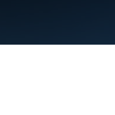
,
এটুড