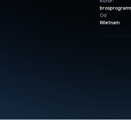
Autor:
brosprogram
Od
Wietnam