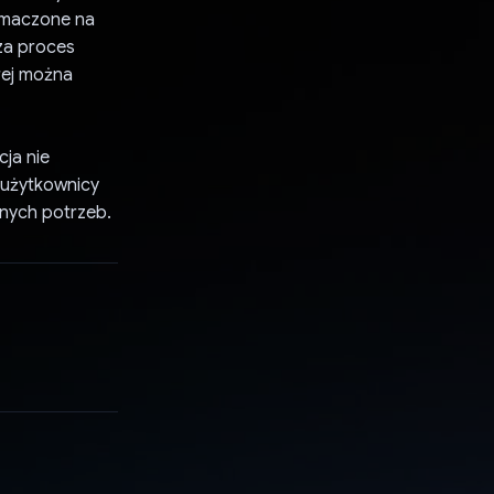
łumaczone na
za proces
órej można
cja nie
 użytkownicy
nych potrzeb.