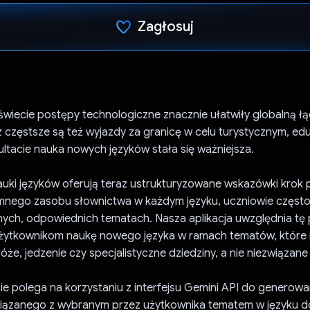
Zagłosuj
Głos oddany
świecie postępy technologiczne znacznie ułatwiły globalną ł
z częstsze są też wyjazdy za granicę w celu turystycznym, e
zultacie nauka nowych języków stała się ważniejsza.
auki języków oferują teraz ustrukturyzowane wskazówki krok 
ego zasobu słownictwa w każdym języku, uczniowie często
nych, odpowiednich tematach. Nasza aplikacja uwzględnia tę 
użytkownikom naukę nowego języka w ramach tematów, które ic
óże, jedzenie czy specjalistyczne dziedziny, a nie niezwiązane 
e polega na korzystaniu z interfejsu Gemini API do generowa
iązanego z wybranym przez użytkownika tematem w języku 