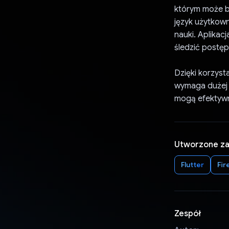
którym może by
język użytkown
nauki. Aplikac
śledzić postęp
Dzięki korzyst
wymaga dużej 
mogą efektywn
Utworzone z
Flutter
Fir
Zespół