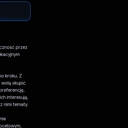
ączność przez
dukacyjnym
po kroku. Z
 wolą skupić
preferencję,
h interesują,
z nimi tematy.
nia
docelowym,