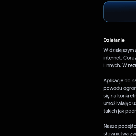
Działanie
W dzisiejszym 
internet. Cora
i innych. W re
Aplikacje do n
powodu ogromn
się na konkret
umożliwiając 
takich jak podr
Nasze podejści
słownictwa zw