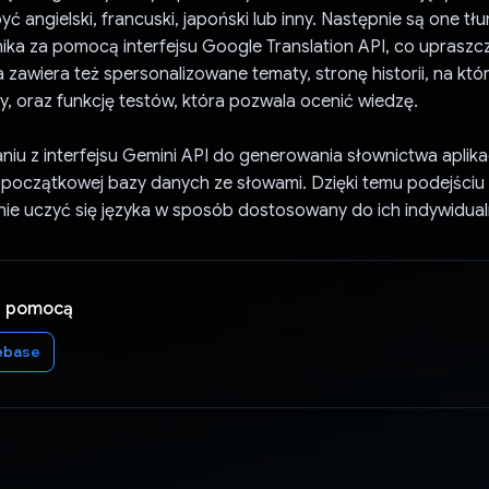
ć angielski, francuski, japoński lub inny. Następnie są one t
ika za pomocą interfejsu Google Translation API, co upraszc
ja zawiera też spersonalizowane tematy, stronę historii, na kt
y, oraz funkcję testów, która pozwala ocenić wiedzę.
aniu z interfejsu Gemini API do generowania słownictwa aplika
początkowej bazy danych ze słowami. Dzięki temu podejściu
ie uczyć się języka w sposób dostosowany do ich indywidual
a pomocą
ebase