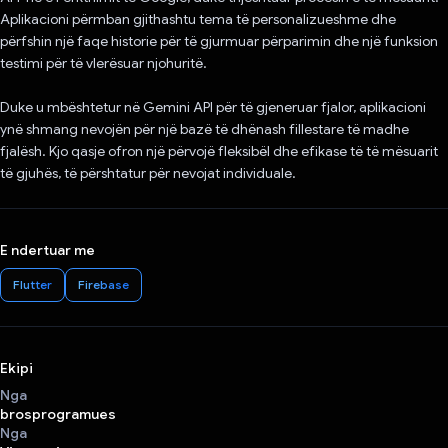
Aplikacioni përmban gjithashtu tema të personalizueshme dhe
përfshin një faqe historie për të gjurmuar përparimin dhe një funksion
testimi për të vlerësuar njohuritë.
Duke u mbështetur në Gemini API për të gjeneruar fjalor, aplikacioni
ynë shmang nevojën për një bazë të dhënash fillestare të madhe
fjalësh. Kjo qasje ofron një përvojë fleksibël dhe efikase të të mësuarit
të gjuhës, të përshtatur për nevojat individuale.
E ndertuar me
Flutter
Firebase
Ekipi
Nga
brosprogramues
Nga