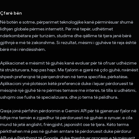
Votuar!
Çfarë bën
Në botën e sotme, përparimet teknologjike kanë përmirësuar shumë
lidhjen globale përmes internetit. Për më tepër, udhëtimet
ndërkombëtare për turizëm, studime dhe qëllime të tjera janë bërë
gjithnjë e më të zakonshme. Si rezultat, mësimi i gjuhëve të reja është
bërë më i rëndësishëm.
Aplikacionet e mësimit të gjuhës kanë evoluar për të ofruar udhëzime
të strukturuara, hap pas hapi. Me fjalorin e gjerë në çdo gjuhë, nxënësit
shpesh preferojnë të përqendrohen në tema specifike, përkatëse.
Aplikacioni ynë plotëson këtë preferencë duke i lejuar përdoruesit të
mësojnë një gjuhë të re përmes temave me interes, të tilla si udhëtimi,
ushqimi ose fusha të specializuara, dhe jo tema të palidhura.
Qasja jonë përfshin përdorimin e Gemini API për të gjeneruar fjalor në
lidhje me temën e zgjedhur të përdoruesit në gjuhën e synuar, e cila
mund të jetë anglisht, frëngjisht, japonisht ose të tjera. Këto terma
përkthehen më pas në gjuhën amtare të përdoruesit duke përdorur
API-në e Përkthimit të Google, duke thjeshtuar procesin e të mësuarit.