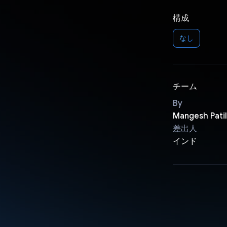
構成
なし
チーム
By
Mangesh Patil
差出人
インド