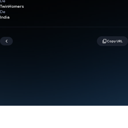
De
TwinHomers
De
India