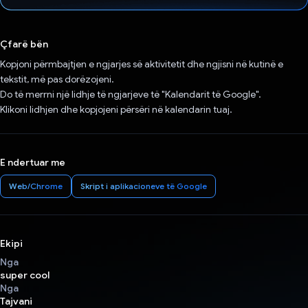
Votuar!
Çfarë bën
Kopjoni përmbajtjen e ngjarjes së aktivitetit dhe ngjisni në kutinë e
tekstit, më pas dorëzojeni.
Do të merrni një lidhje të ngjarjeve të "Kalendarit të Google".
Klikoni lidhjen dhe kopjojeni përsëri në kalendarin tuaj.
E ndertuar me
Web/Chrome
Skript i aplikacioneve të Google
Ekipi
Nga
super cool
Nga
Tajvani