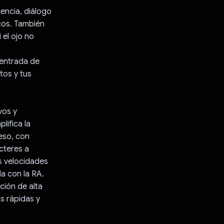
encia, diálogo
icos. También
 el ojo no
 entrada de
tos y tus
vos y
lifica la
ceso, con
cteres a
s velocidades
a con la RA.
ción de alta
s rápidas y