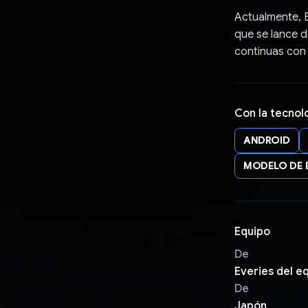
Actualmente, 
que se lance d
continuas con 
Con la tecnol
ANDROID
MODELO DE 
Equipo
De
Everies del e
De
Japón