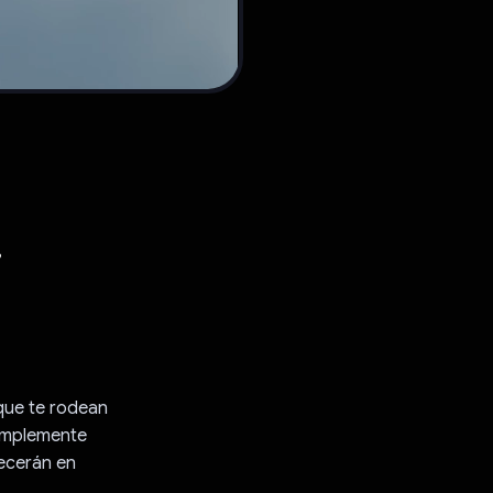
,
 que te rodean
Simplemente
recerán en