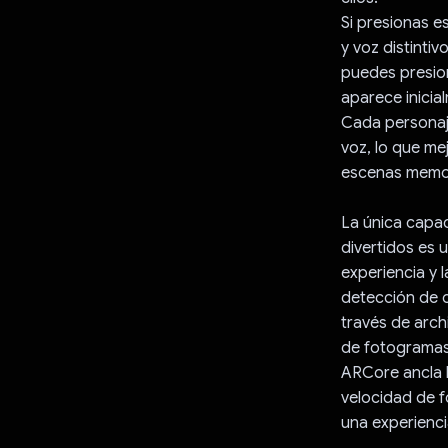
Si presionas e
y voz distinti
puedes presion
aparece inicia
Cada personaj
voz, lo que me
escenas memo
La única capac
divertidos es 
experiencia y 
detección de 
través de arch
de fotogramas 
ARCore ancla l
velocidad de f
una experienci