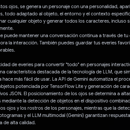
stos ojos, se genera un personaje con una personalidad, apari
vos, todo adaptado al objeto, el entorno y el contexto específ
ar cualquier objeto y generar todos los caracteres, incluso si
lmente.
e puede mantener una conversación continua a través de tu
jora la interacción. También puedes guardar tus everies favori
rables.
idad de everies para convertir "todo" en personajes interacti
una característica destacada de la tecnología de LLM, que simp
la hace más fácil de usar. La API de Gemini automatiza el pro
objetos potenciada por TensorFlow Lite y generación de cara
ivos JSON. El posicionamiento de los ojos se determina a alta
mediante la detección de objetos en el dispositivo combinad
os ojos y los rostros de los personajes, mientras que la detec
otogramas y el LLM multimodal (Gemini) garantizan respuesta
a de alta calidad.