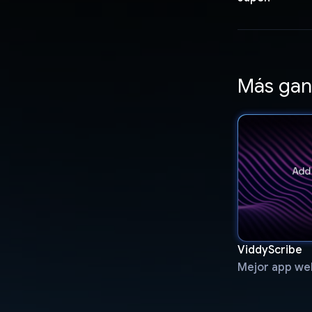
Más gan
ViddyScribe
Mejor app we