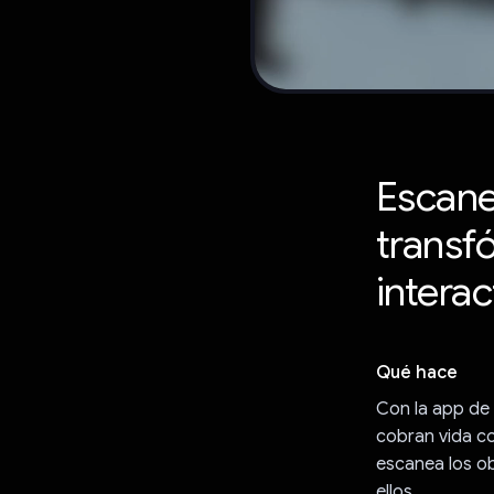
Escane
transf
interac
Qué hace
Con la app de 
cobran vida co
escanea los ob
ellos.