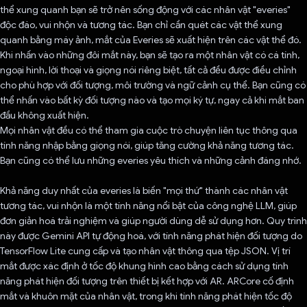
thể xung quanh bạn sẽ trở nên sống động với các nhân vật "everies"
độc đáo, vui nhộn và tương tác. Bạn chỉ cần quét các vật thể xung
quanh bằng máy ảnh, mắt của Everies sẽ xuất hiện trên các vật thể đó.
Khi nhấn vào những đôi mắt này, bạn sẽ tạo ra một nhân vật có cá tính,
ngoại hình, lời thoại và giọng nói riêng biệt, tất cả đều được điều chỉnh
cho phù hợp với đối tượng, môi trường và ngữ cảnh cụ thể. Bạn cũng có
thể nhấn vào bất kỳ đối tượng nào và tạo mọi ký tự, ngay cả khi mắt ban
đầu không xuất hiện.
Mọi nhân vật đều có thể tham gia cuộc trò chuyện liên tục thông qua
tính năng nhập bằng giọng nói, giúp tăng cường khả năng tương tác.
Bạn cũng có thể lưu những everies yêu thích và những cảnh đáng nhớ.
Khả năng duy nhất của everies là biến "mọi thứ" thành các nhân vật
tương tác, vui nhộn là một tính năng nổi bật của công nghệ LLM, giúp
đơn giản hoá trải nghiệm và giúp người dùng dễ sử dụng hơn. Quy trình
này được Gemini API tự động hoá, với tính năng phát hiện đối tượng do
TensorFlow Lite cung cấp và tạo nhân vật thông qua tệp JSON. Vị trí
mắt được xác định ở tốc độ khung hình cao bằng cách sử dụng tính
năng phát hiện đối tượng trên thiết bị kết hợp với AR. ARCore cố định
mắt và khuôn mặt của nhân vật, trong khi tính năng phát hiện tốc độ