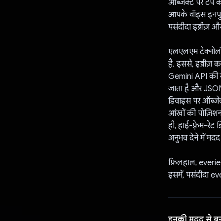
ऑब्जेक्ट पर टैप क
आपके वॉइस इनपुट 
पसंदीदा इव्रीज़ औ
एलएलएम टेक्नोलॉज
है. इससे, इव्रीज़
Gemini API की म
जाता है और JSON 
डिवाइस पर ऑब्जेक्
आंखों की पोज़िशन
ही, हाई-फ़्रेम-र
अनुभव देने में मदद
फ़िलहाल, everies
इसमें, पसंदीदा e
इनकी मदद से ब