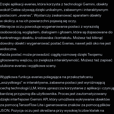
Dzięki aplikacji everies, która korzysta z technologii Gemini, obiekty
wokół Ciebie ożywają dzięki unikalnym, zabawnym i interaktywnym
postaciom „everies”. Wystarczy zeskanować aparatem obiekty
w okolicy, a na ich powierzchni pojawią się oczy.
Kliknięcie oczu powoduje wygenerowanie postaci z wyrazistą
osobowością, wyglądem, dialogiem i głosem, które są dopasowane do
konkretnego obiektu, środowiska i kontekstu. Możesz też kliknąć
dowolny obiekt i wygenerować postać Everies, nawet jeśli oko nie jest
widoczne.
Każda postać może prowadzić ciągłą rozmowę dzięki Twojemu
głosowemu wejściu, co zwiększa interaktywność. Możesz też zapisać
ulubione everies i wyjątkowe sceny.
Wyjątkowa funkcja everies polegająca na przekształcaniu
„wszystkiego” w interaktywne, zabawne postaci jest wyróżniającą
cechą technologii LLM, która upraszcza korzystanie z aplikacji i czyni ją
bardziej przyjazną dla użytkownika. Proces jest zautomatyzowany
dzięki interfejsowi Gemini API, który umożliwia wykrywanie obiektów
za pomocą TensorFlow Lite i generowanie znaków za pomocą plików
JSON. Pozycja oczu jest określana przy wysokiej liczbie klatek na