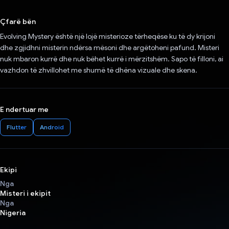
Votuar!
Çfarë bën
Evolving Mystery është një lojë misterioze tërheqëse ku të dy krijoni
dhe zgjidhni misterin ndërsa mësoni dhe argëtoheni pafund. Misteri
nuk mbaron kurrë dhe nuk bëhet kurrë i mërzitshëm. Sapo të filloni, ai
vazhdon të zhvillohet me shumë të dhëna vizuale dhe skena.
E ndertuar me
Flutter
Android
Ekipi
Nga
Misteri i ekipit
Nga
Nigeria