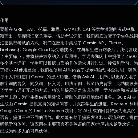
已投票！
作用
要想在 GRE、SAT、托福、雅思、GMAT 和 CAT 等竞争激烈的考试中脱
颖而出，掌握词汇至关重要。借助考试词汇，我们彻底改变了学生备战词
汇密集型考试的方式。我们在应用中集成了 Gemini API、Flutter、
Firebase 和 Google Cloud 等尖端技术。在与学生进行访谈后，我们发现
了主要痛点，并将解决方案纳入了应用中。字词表和闪卡中提供了 4500
多个基本词汇，学生可以根据自己的具体需求进行过滤、搜索和学习。为
了缩小 AI 使用差距，我们在使用 AI 时内置了提示和自动补全功能，确保
每个人都能使用 Gemini 的强大功能。借助 Ask AI，用户可以更深入地了
解字词的含义、同义词、反义词、用法示例，甚至历史背景。此功能改变
了学生与词汇互动的方式。精选的提示涵盖焦虑管理、学习策略和考试提
示等主题，为学生提供实用建议，帮助他们更好地做好准备。Quiz AI 会
生成由 Gemini 提供支持的知识问答，并跟踪学生的进度。Recite AI 利用
Google Cloud 的 Text-to-Speech 功能，将 AI 生成的回答转换为逼真的
语音，提供三种不同的语气。此功能有助于提高发音和口语流利度，提供
听觉学习体验。该应用在主要语言不是英语的国家/地区越来越受欢迎，
已成为许多人的可靠伙伴。