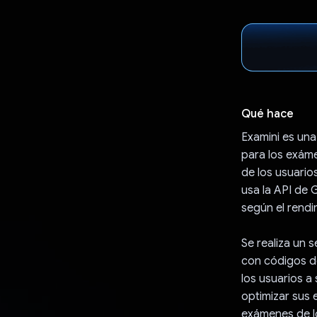
Qué hace
Examini es una
para los exám
de los usuario
usa la API de 
según el rendi
Se realiza un 
con códigos de
los usuarios a
optimizar sus 
exámenes de lo