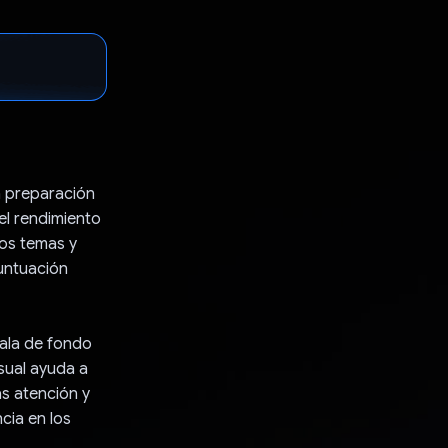
a preparación
el rendimiento
ios temas y
puntuación
cala de fondo
isual ayuda a
ás atención y
cia en los