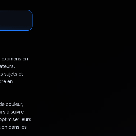
ux examens en
ateurs.
s sujets et
ore en
de couleur,
urs à suivre
optimiser leurs
tion dans les