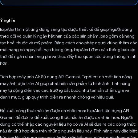
Đã bình chọn!
Ý nghĩa
ExpAlert là một ứng dụng sáng tạo được thiết kế để giúp người dùng
theo dõi và quản lý ngày hết hạn của các sản phẩm, bao gồm cả hàng
tạp hoá, thuốc và mỹ phẩm. Bằng cách cho phép người dùng thêm các
mặt hàng có ngày hết hạn tương ứng, ExpAlert đảm bảo thông báo kịp
thời để ngăn chặn lãng phí và thúc đẩy thói quen tiêu dùng thông minh
hơn.
Tích hợp máy ảnh AI: Sử dụng API Gemini, ExpAlert có một tính năng
máy ảnh dựa trên AI giúp phát hiện sản phẩm từ hình ảnh. Tính năng
này tự động điền vào các trường bắt buộc như tên sản phẩm, giá và
danh mục, giúp quy trình diễn ra nhanh chóng và hiệu quả.
Đề xuất công thức nấu ăn được cá nhân hoá: ExpAlert tận dụng API
Gemini để đưa ra đề xuất công thức nấu ăn được cá nhân hoá. Người
dùng có thể nhập các nguyên liệu họ có và AI sẽ đưa ra các công thức
nấu ăn phù hợp dựa trên những nguyên liệu này. Tính năng này đặc biệt
hữu ích khi sử dụng các nguyên liệu sắp hết hạn, giúp người dùng giảm