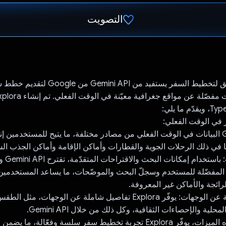
التصويت
تم التصويت.
Explora هو تطبيق لتخطيط السفر يستفيد من PI
في الوقت الفعلي:
تجمّع Gemini API البيانات في الوقت الفعلي من مصادر مختلفة، ما يتيح للمستخد
ا في ذلك الرحلات الجوية والقطارات وأماكن الإقامة وأماكن الجذب ال
اقتراحات 
لمفضّلة للمستخدم وسجلّ البحث والموضّحات، ما يساعد المستخدمي
رائجة والأماكن غير المعروفة.
معلومات تفصيلية عن الوجهات: يوفّر Explora تفاصيل شاملة عن الوجهات
لية والإحصاءات الثقافية، وكل ذلك من خلال Gemini API.
من خلال دمج هذه الميزات، يوفّر Explora تجربة تخطيط سفر سلسة وفعّالة، ما