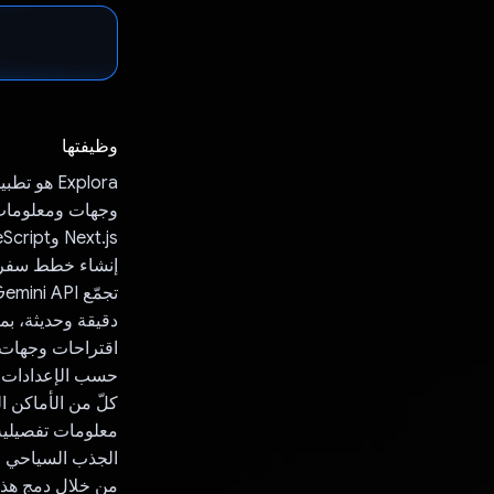
وظيفتها
Next.js وTypeScript، ويقدّم ما يلي:
إنشاء خطط سفر 
دقيقة وحديثة، بم
حسب الإعدادات ا
كلّ من الأماكن ال
الجذب السياحي المح