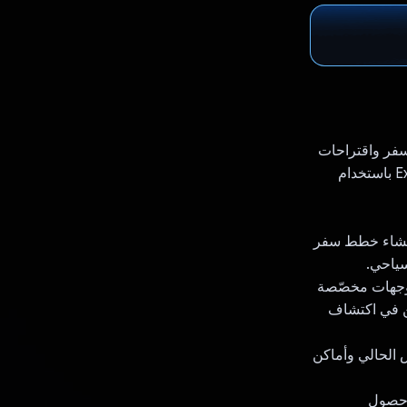
Gemini A من Google لتقديم خطط سفر واقتراحات
وجهات ومعلومات مفصّلة عن مواقع جغرافية معيّنة في الوقت الفعلي. تم إنشاء Explora باستخدام
مين إنشاء خطط سفر
سياحي.
وجهات: باستخدام إمكانات البحث والاقتراحات المتقدّمة، تقترح Gemini API وجهات مخصّصة
ن في اكتشاف
، مثل الطقس الحالي وأماكن
 يضمن حصول