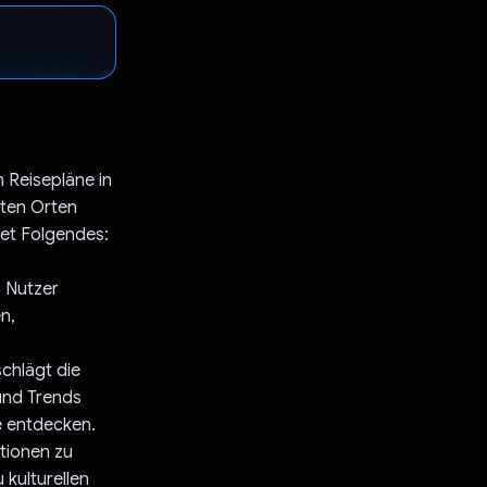
 Reisepläne in
mten Orten
tet Folgendes:
s Nutzer
n,
chlägt die
und Trends
e entdecken.
ationen zu
 kulturellen