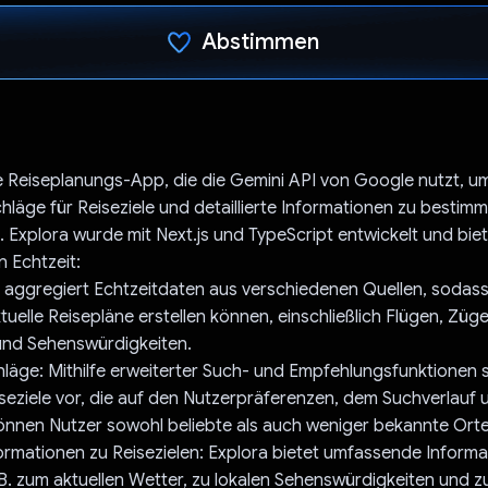
Abstimmen
Du hast abgestimmt
ne Reiseplanungs-App, die die Gemini API von Google nutzt, um
chläge für Reiseziele und detaillierte Informationen zu bestim
n. Explora wurde mit Next.js und TypeScript entwickelt und bie
n Echtzeit:
 aggregiert Echtzeitdaten aus verschiedenen Quellen, sodas
uelle Reisepläne erstellen können, einschließlich Flügen, Züge
und Sehenswürdigkeiten.
hläge: Mithilfe erweiterter Such- und Empfehlungsfunktionen s
seziele vor, die auf den Nutzerpräferenzen, dem Suchverlauf 
können Nutzer sowohl beliebte als auch weniger bekannte Ort
nformationen zu Reisezielen: Explora bietet umfassende Inform
. B. zum aktuellen Wetter, zu lokalen Sehenswürdigkeiten und zu