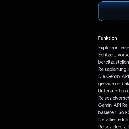
Funktion
Explora ist ei
Echtzeit, Vors
bereitzustelle
Reiseplanung i
Die Gemini API
genaue und akt
Unterkünften 
Reisezielvorsc
Gemini API Rei
basieren. So 
Detaillierte I
Reisezielen, z