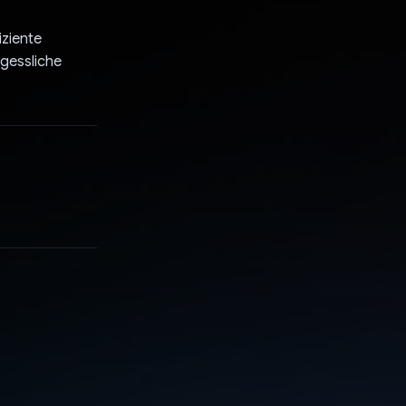
iziente
rgessliche